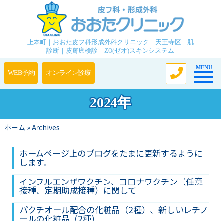
上本町｜おおた皮フ科形成外科クリニック｜天王寺区｜肌
診断｜皮膚癌検診｜ZO(ゼオ)スキンシステム
Toggle n
MENU
2024年
ホーム
»
Archives
ホームページ上のブログをたまに更新するように
します。
インフルエンザワクチン、コロナワクチン（任意
接種、定期助成接種）に関して
パクチオール配合の化粧品（2種）、新しいレチノ
ールの化粧品（2種）