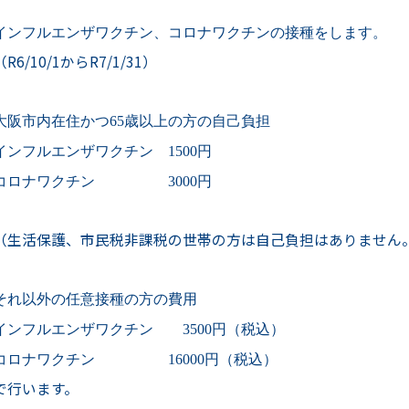
インフルエンザワクチン、コロナワクチンの接種をします。
（
R6/10/1
から
R7/1/31
）
大阪市内在住かつ
65
歳以上の方の自己負担
インフルエンザワクチン
1500
円
コロナワクチン
3000
円
（生活保護、市民税非課税の世帯の方は自己負担はありません
それ以外の任意接種の方の費用
インフルエンザワクチン
3500
円（税込）
コロナワクチン
16000
円（税込）
で行います。